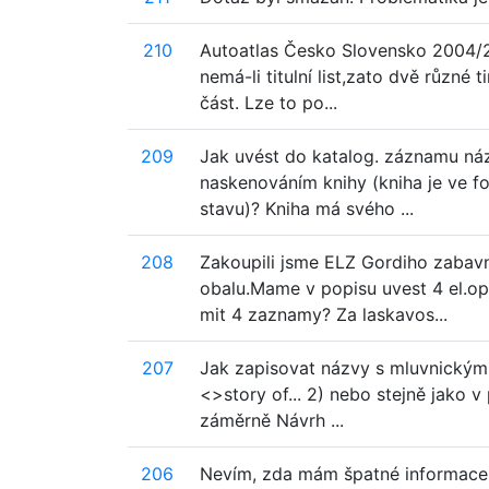
210
Autoatlas Česko Slovensko 2004/20
nemá-li titulní list,zato dvě různé
část. Lze to po...
209
Jak uvést do katalog. záznamu náz
naskenováním knihy (kniha je ve 
stavu)? Kniha má svého ...
208
Zakoupili jsme ELZ Gordiho zabav
obalu.Mame v popisu uvest 4 el.o
mit 4 zaznamy? Za laskavos...
207
Jak zapisovat názvy s mluvnickými
<>story of... 2) nebo stejně jako v
záměrně Návrh ...
206
Nevím, zda mám špatné informace č