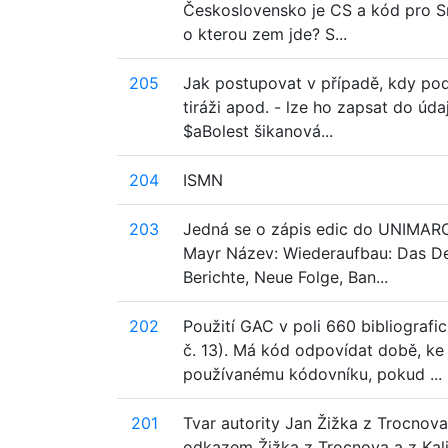
Československo je CS a kód pro Sr
o kterou zem jde? S...
205
Jak postupovat v případě, kdy podn
tiráži apod. - lze ho zapsat do ú
$aBolest šikanová...
204
ISMN
203
Jedná se o zápis edic do UNIMARCU,
Mayr Název: Wiederaufbau: Das D
Berichte, Neue Folge, Ban...
202
Použití GAC v poli 660 bibliograf
č. 13). Má kód odpovídat době, ke
používanému kódovníku, pokud ...
201
Tvar autority Jan Žižka z Trocnova.
odkazem Žižka z Trocnova a z Kali