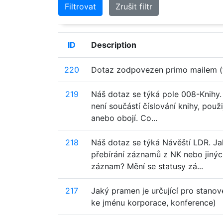
Filtrovat
Zrušit filtr
ID
Description
220
Dotaz zodpovezen primo mailem (
219
Náš dotaz se týká pole 008-Knihy. 
není součástí číslování knihy, pou
anebo obojí. Co...
218
Náš dotaz se týká Návěští LDR. Ja
přebírání záznamů z NK nebo jinýc
záznam? Mění se statusy zá...
217
Jaký pramen je určující pro stano
ke jménu korporace, konference)