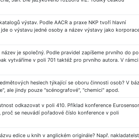
katalogů výstav. Podle AACR a praxe NKP tvoří hlavní
 jde o výstavu jedné osoby a název výstavy jako korporac
), název je společný. Podle pravidel zapíšeme prvního do po
u pak vytváříme v poli 701 taktéž pro prvního autora. V rámci
ředmětových heslech týkající se oboru činnosti osob? V báz
ce", ale jindy pouze "scénografové", "chemici" apod.
utnost odkazovat v poli 410. Příklad konference Eurosenso
proč se neuvádí pořadové číslo konference v poli
ázvu edice u knih v anglickém originále? Např. nakladatelst