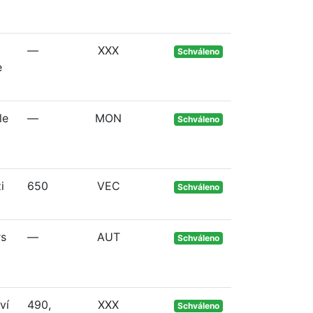
—
XXX
Schváleno
e
le
—
MON
Schváleno
i
650
VEC
Schváleno
rs
—
AUT
Schváleno
ví
490,
XXX
Schváleno