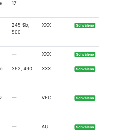
e
17
245 $b,
XXX
Schváleno
500
—
XXX
Schváleno
to
362, 490
XXX
Schváleno
z
—
VEC
Schváleno
—
AUT
Schváleno