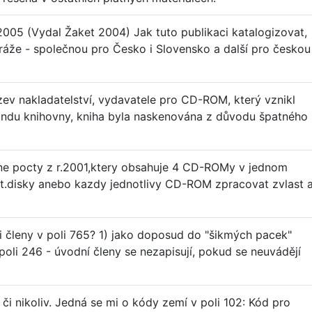
05 (Vydal Žaket 2004) Jak tuto publikaci katalogizovat,
 tiráže - společnou pro Česko i Slovensko a další pro českou
ev nakladatelství, vydavatele pro CD-ROM, který vznikl
fondu knihovny, kniha byla naskenována z důvodu špatného
ne pocty z r.2001,ktery obsahuje 4 CD-ROMy v jednom
pt.disky anebo kazdy jednotlivy CD-ROM zpracovat zvlast 
 členy v poli 765? 1) jako doposud do "šikmých pacek"
 poli 246 - úvodní členy se nezapisují, pokud se neuvádějí
i nikoliv. Jedná se mi o kódy zemí v poli 102: Kód pro