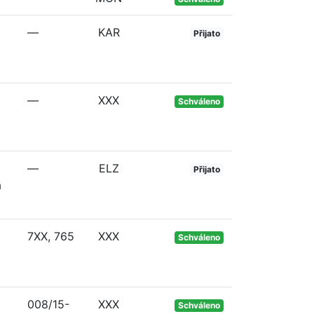
—
KAR
Přijato
—
XXX
Schváleno
—
ELZ
Přijato
a
7XX, 765
XXX
Schváleno
008/15-
XXX
Schváleno