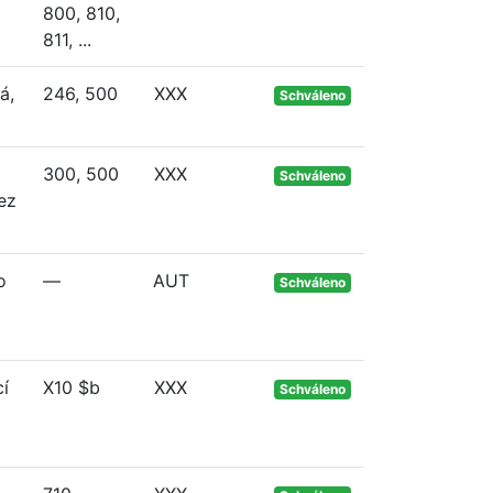
800, 810,
811, ...
á,
246, 500
XXX
Schváleno
300, 500
XXX
Schváleno
ez
o
—
AUT
Schváleno
cí
X10 $b
XXX
Schváleno