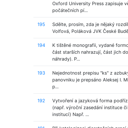
Oxford University Press zapisuje 
počátečních pí...
195
Sdělte, prosím, zda je nějaký rozdí
Volfová, Poláková JVK České Budě
194
K tištěné monografii, vydané formo
část starších nahrazují, část jich
náhrady). P...
193
Nejednotnost prepisu "ks" z azbuky
panovniku je prepsáno Aleksej I. Mi
p...
192
Vytvoření a jazyková forma podříz
(např. výroční zasedání instituce
institucí) Např. ...