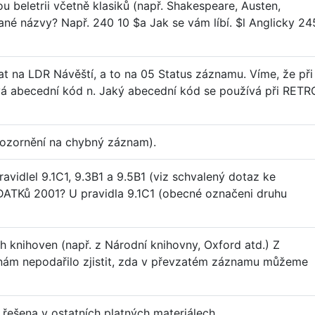
 beletrii včetně klasiků (např. Shakespeare, Austen,
ané názvy? Např. 240 10 $a Jak se vám líbí. $l Anglicky 24
t na LDR Návěští, a to na 05 Status záznamu. Víme, že při
vá abecední kód n. Jaký abecední kód se používá při RETR
pozornění na chybný záznam).
avidlel 9.1C1, 9.3B1 a 9.5B1 (viz schvalený dotaz ke
ODATKů 2001? U pravidla 9.1C1 (obecné označeni druhu
h knihoven (např. z Národní knihovny, Oxford atd.) Z
nám nepodařilo zjistit, zda v převzatém záznamu můžeme
řešena v ostatních platných materiálech.