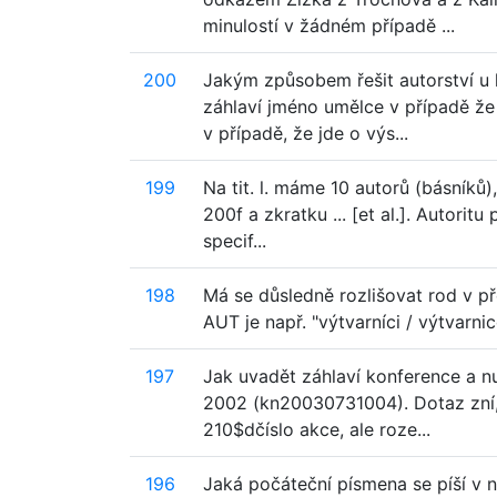
minulostí v žádném případě ...
200
Jakým způsobem řešit autorství u 
záhlaví jméno umělce v případě že
v případě, že jde o výs...
199
Na tit. l. máme 10 autorů (básníků
200f a zkratku ... [et al.]. Autorit
specif...
198
Má se důsledně rozlišovat rod v p
AUT je např. "výtvarníci / výtvarni
197
Jak uvadět záhlaví konference a n
2002 (kn20030731004). Dotaz zní, 
210$dčíslo akce, ale roze...
196
Jaká počáteční písmena se píší v n