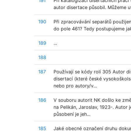
191
Při katalogizaci disertačních prací
autor disertace působil. Můžeme uv
190
Při zpracovávání separátů použijem
do pole 461? Tedy postupujeme ja
189
...
188
187
Používají se kódy rolí 305 Autor 
disertací (které české vysokoškols
nebo pro autory/v...
186
V souboru autorit NK došlo ke změ
na Pelikán, Jaroslav, 1923-. Autor
působení je jeh...
185
Jaké obecné označení druhu dokume