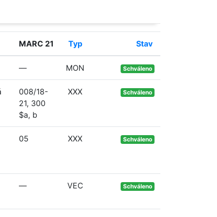
MARC 21
Typ
Stav
—
MON
Schváleno
á
008/18-
XXX
Schváleno
21, 300
$a, b
05
XXX
Schváleno
—
VEC
Schváleno