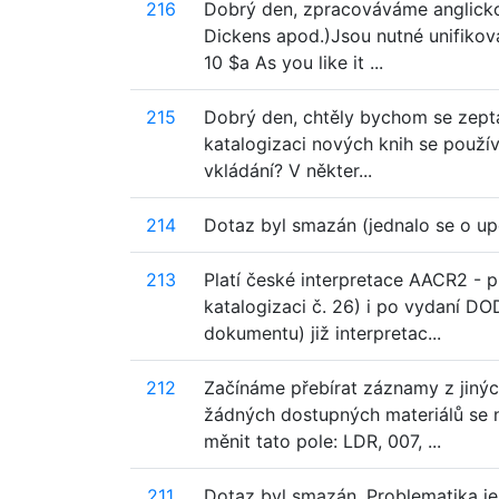
216
Dobrý den, zpracováváme anglickou
Dickens apod.)Jsou nutné unifikov
10 $a As you like it ...
215
Dobrý den, chtěly bychom se zepta
katalogizaci nových knih se použí
vkládání? V někter...
214
Dotaz byl smazán (jednalo se o u
213
Platí české interpretace AACR2 - pr
katalogizaci č. 26) i po vydaní D
dokumentu) již interpretac...
212
Začínáme přebírat záznamy z jinýc
žádných dostupných materiálů se 
měnit tato pole: LDR, 007, ...
211
Dotaz byl smazán. Problematika je 