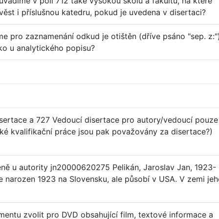
 uvádíme v poli 712 také vysokou školu a fakultu, na které
ěst i příslušnou katedru, pokud je uvedena v disertaci?
e pro zaznamenání odkud je otištěn (dříve psáno "sep. z:"
ko u analytického popisu?
disertace a 727 Vedoucí disertace pro autory/vedoucí pouze
ké kvalifikační práce jsou pak považovány za disertace?)
ně u autority jn20000620275 Pelikán, Jaroslav Jan, 1923-
 je narozen 1923 na Slovensku, ale působí v USA. V zemi je
ntu zvolit pro DVD obsahující film, textové informace a