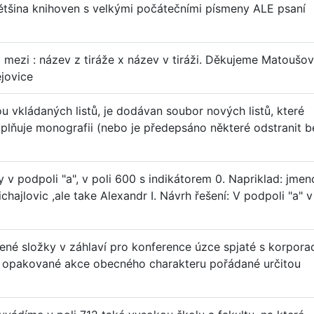
většina knihoven s velkými počátečními písmeny ALE psaní
l mezi : název z tiráže x název v tiráži. Děkujeme Matoušov
jovice
u vkládaných listů, je dodávan soubor nových listů, které
 doplňuje monografii (nebo je předepsáno některé odstranit b
 v podpoli "a", v poli 600 s indikátorem 0. Napriklad: jmen
chajlovic ,ale take Alexandr I. Návrh řešení: V podpoli "a" v
ené složky v záhlaví pro konference úzce spjaté s korpora
 či opakované akce obecného charakteru pořádané určitou