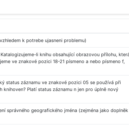
vzhledem k potrebe ujasneni problemu)
Katalogizujeme-li knihu obsahující obrazovou přílohu, kter
žijeme ve znakové pozici 18-21 písmeno a nebo písmeno f,
ký status záznamu ve znakové pozici 05 se používá při
h knihoven? Platí status záznamu n jen pro úplně nový
vení správného geografického jména (zejména jako doplněk