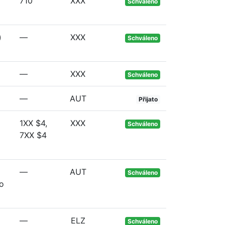
710
XXX
Schváleno
)
—
XXX
Schváleno
—
XXX
Schváleno
—
AUT
Přijato
1XX $4,
XXX
Schváleno
7XX $4
—
AUT
Schváleno
ho
—
ELZ
Schváleno