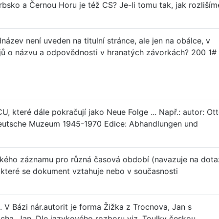
bsko a Černou Horu je též CS? Je-li tomu tak, jak rozliším
ázev není uveden na titulní stránce, ale jen na obálce, v
dajů o názvu a odpovědnosti v hranatých závorkách? 200 1#
 které dále pokračují jako Neue Folge ... Např.: autor: Ot
eutsche Muzeum 1945-1970 Edice: Abhandlungen und
ického záznamu pro různá časová období (navazuje na dota
 které se dokument vztahuje nebo v současnosti
 V Bázi nár.autorit je forma Žižka z Trocnova, Jan s
cha, Jan. Dle jazykového rozboru viz. Toulky českou