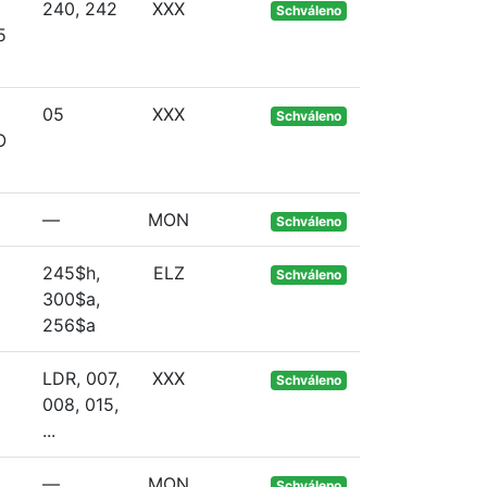
240, 242
XXX
Schváleno
5
05
XXX
Schváleno
O
—
MON
Schváleno
245$h,
ELZ
Schváleno
300$a,
256$a
LDR, 007,
XXX
Schváleno
008, 015,
...
—
MON
Schváleno