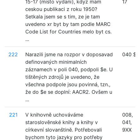
15-17 (misto vydani), kdyz mam
17
ceskou publikaci z roku 1950?
Setkala jsem se s tim, ze je tam
uvedeno xr byt by tam podle MARC
Code List for Countries melo byt cs.
...
222
Narazili jsme na rozpor v doposavad
040 $e
definovaných minimalních
záznamech v poli 040, podpoli $e. U
tištěných zdrojů je uvedeno, že
všechna podpole jsou povinná, tzn.,
že do $e se doplní: AACR2. Ovšem u
...
221
V knihovně uchováváme
008,
staroslověnské knihy a knihy v
041,
církevní slovanštině. Potřebovali
9XX
bychom tyto jazyky pro potřeby