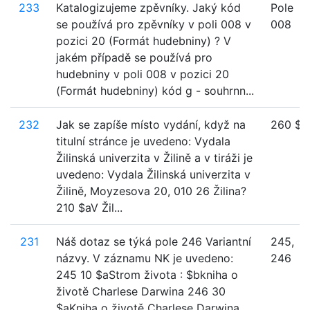
233
Katalogizujeme zpěvníky. Jaký kód
Pole
se používá pro zpěvníky v poli 008 v
008
pozici 20 (Formát hudebniny) ? V
jakém případě se používá pro
hudebniny v poli 008 v pozici 20
(Formát hudebniny) kód g - souhrnn...
232
Jak se zapíše místo vydání, když na
260 $a
titulní stránce je uvedeno: Vydala
Žilinská univerzita v Žilině a v tiráži je
uvedeno: Vydala Žilinská univerzita v
Žilině, Moyzesova 20, 010 26 Žilina?
210 $aV Žil...
231
Náš dotaz se týká pole 246 Variantní
245,
názvy. V záznamu NK je uvedeno:
246
245 10 $aStrom života : $bkniha o
životě Charlese Darwina 246 30
$aKniha o životě Charlese Darwina