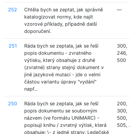
252
Chtěla bych se zeptat, jak správně
—
katalogizovat normy, kde najít
vzorové příklady, případně další
doporučení.
251
Ráda bych se zeptala, jak se řeší
300,
popis dokumentu - zvratného
246,
výtisku, který obsahuje z druhé
500
(zvratné) strany stejný dokument v
jiné jazykové mutaci - jde o velmi
částou variantu úpravy "vydání"
např...
250
Ráda bych se zeptala, jak se řeší
200,
popis dokumentu se souborným
300,
názvem (ve formátu UNIMARC) -
500,
popisuji knihu / zvratný výtisk, která
505, ...
obsahuje: \- z jedné strany: Ledečské