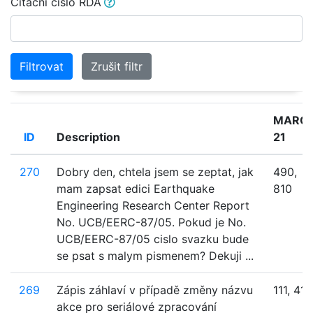
Citační číslo RDA
Filtrovat
Zrušit filtr
MARC
ID
Description
21
270
Dobry den, chtela jsem se zeptat, jak
490,
mam zapsat edici Earthquake
810
Engineering Research Center Report
No. UCB/EERC-87/05. Pokud je No.
UCB/EERC-87/05 cislo svazku bude
se psat s malym pismenem? Dekuji ...
269
Zápis záhlaví v případě změny názvu
111, 411
akce pro seriálové zpracování