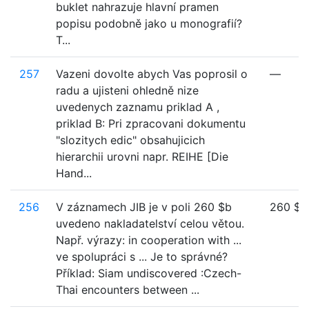
buklet nahrazuje hlavní pramen
popisu podobně jako u monografií?
T...
257
Vazeni dovolte abych Vas poprosil o
—
radu a ujisteni ohledně nize
uvedenych zaznamu priklad A ,
priklad B: Pri zpracovani dokumentu
"slozitych edic" obsahujicich
hierarchii urovni napr. REIHE [Die
Hand...
256
V záznamech JIB je v poli 260 $b
260 $b
uvedeno nakladatelství celou větou.
Např. výrazy: in cooperation with ...
ve spolupráci s ... Je to správné?
Příklad: Siam undiscovered :Czech-
Thai encounters between ...