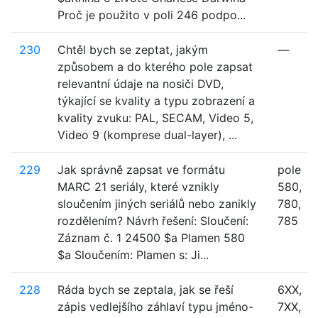
Proč je použito v poli 246 podpo...
230
Chtěl bych se zeptat, jakým
—
způsobem a do kterého pole zapsat
relevantní údaje na nosiči DVD,
týkající se kvality a typu zobrazení a
kvality zvuku: PAL, SECAM, Video 5,
Video 9 (komprese dual-layer), ...
229
Jak správně zapsat ve formátu
pole
MARC 21 seriály, které vznikly
580,
sloučením jiných seriálů nebo zanikly
780,
rozdělením? Návrh řešení: Sloučení:
785
Záznam č. 1 24500 $a Plamen 580
$a Sloučením: Plamen s: Ji...
228
Ráda bych se zeptala, jak se řeší
6XX,
zápis vedlejšího záhlaví typu jméno-
7XX,