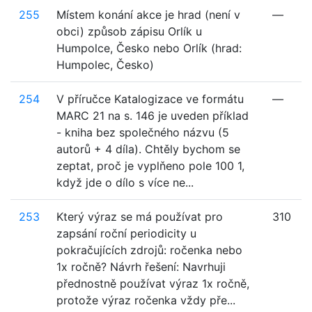
255
Místem konání akce je hrad (není v
—
obci) způsob zápisu Orlík u
Humpolce, Česko nebo Orlík (hrad:
Humpolec, Česko)
254
V příručce Katalogizace ve formátu
—
MARC 21 na s. 146 je uveden příklad
- kniha bez společného názvu (5
autorů + 4 díla). Chtěly bychom se
zeptat, proč je vyplňeno pole 100 1,
když jde o dílo s více ne...
253
Který výraz se má používat pro
310
zapsání roční periodicity u
pokračujících zdrojů: ročenka nebo
1x ročně? Návrh řešení: Navrhuji
přednostně používat výraz 1x ročně,
protože výraz ročenka vždy pře...