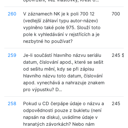
260
V záznamech NK je k poli 700 12
700
(vedlejší záhlaví typu autor-název)
vyplněno také pole 975. Slouží toto
pole k vyhledávání v rejstřících a je
nezbytné ho používat?
259
Je-li součástí hlavního názvu seriálu
245 $a
datum, číslování apod., které se sešit
od sešitu mění, kdy se při zápisu
hlavního názvu toto datum, číslování
apod. vynechává a nahrazuje znakem
pro výpustku? D...
258
Pokud u CD čerpápe údaje o názvu a
245
odpovědnosti pouze z bukletu (není
napsán na disku), uvádíme údaje v
hranatých závorkách? Nebo nám