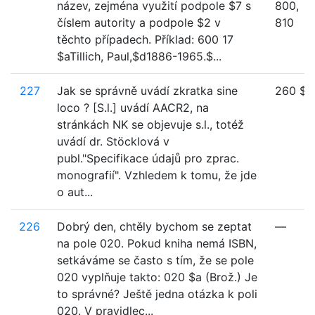
název, zejména využití podpole $7 s
800,
číslem autority a podpole $2 v
810
těchto případech. Příklad: 600 17
$aTillich, Paul,$d1886-1965.$...
227
Jak se správně uvádí zkratka sine
260 $a
loco ? [S.l.] uvádí AACR2, na
stránkách NK se objevuje s.l., totéž
uvádí dr. Stöcklová v
publ."Specifikace údajů pro zprac.
monografií". Vzhledem k tomu, že jde
o aut...
226
Dobrý den, chtěly bychom se zeptat
—
na pole 020. Pokud kniha nemá ISBN,
setkáváme se často s tím, že se pole
020 vyplňuje takto: 020 $a (Brož.) Je
to správné? Ještě jedna otázka k poli
020. V pravidlec...