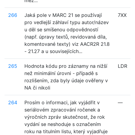
mez...
266
Jaká pole v MARC 21 se používají
7XX
pro vedlejší záhlaví typu autor/název
u děl se smíšenou odpovědností
(např. úpravy textů, revidovaná díla,
komentované texty) viz AACR2R 21.8
- 21.27 a u souvisejících...
265
Hodnota kódu pro záznamy na nižší
LDR
než minimální úrovni - případě s
rozlišením, zda byly údaje ověřeny v
NA či nikoli
264
Prosím o informaci, jak vyjádřit v
—
seriálovém zpracování ročenek a
výročních zpráv skutečnost, že rok
vydání se neshoduje s označením
roku na titulním listu, který vyjadřuje