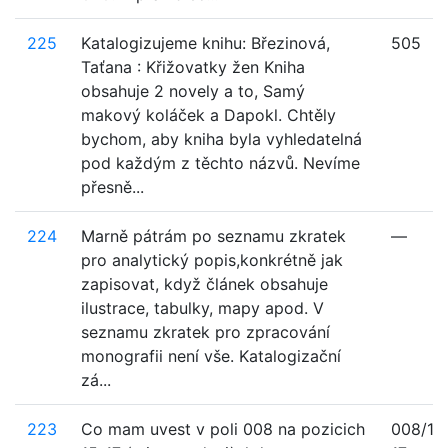
225
Katalogizujeme knihu: Březinová,
505
Taťana : Křižovatky žen Kniha
obsahuje 2 novely a to, Samý
makový koláček a Dapokl. Chtěly
bychom, aby kniha byla vyhledatelná
pod každým z těchto názvů. Nevíme
přesně...
224
Marně pátrám po seznamu zkratek
—
pro analytický popis,konkrétně jak
zapisovat, když článek obsahuje
ilustrace, tabulky, mapy apod. V
seznamu zkratek pro zpracování
monografii není vše. Katalogizační
zá...
223
Co mam uvest v poli 008 na pozicich
008/15