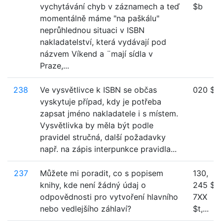
vychytávání chyb v záznamech a teď
$b
momentálně máme "na paškálu"
neprůhlednou situaci v ISBN
nakladatelství, která vydávají pod
názvem Víkend a ¨mají sídla v
Praze,...
238
Ve vysvětlivce k ISBN se občas
020 $a
vyskytuje případ, kdy je potřeba
zapsat jméno nakladatele i s místem.
Vysvětlivka by měla být podle
pravidel stručná, další požadavky
např. na zápis interpunkce pravidla...
237
Můžete mi poradit, co s popisem
130,
knihy, kde není žádný údaj o
245 $a
odpovědnosti pro vytvoření hlavního
7XX
nebo vedlejšího záhlaví?
$t,...