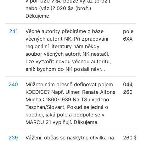
v poli 020 v $a pouze výraz (brož.)
nebo (váz.)? 020 $a (brož.)
Děkujeme
241
Věcné autority přebíráme z báze
pole
věcných autorit NK. Při zpracování
6XX
regionální literatury nám někdy
soubor věcných autorit NK nestačí.
Lze vytvořit novou věcnou autoritu,
aniž bychom do NK poslali návr...
240
Můžete nám přesně definovat pojem
044,
KOEDICE? Např. Ulmer, Renate Alfons
260
Mucha : 1860-1939 Na TS uvedeno
Taschen/Slovart. Pokud se jedná o
koedici, jaká pole a podpole se v
MARCU 21 vyplňují. Děkujeme.
239
Vážení, občas se naskytne chvilka na
260 $a