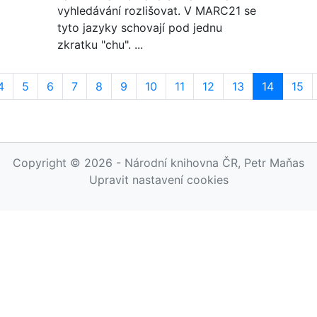
vyhledávání rozlišovat. V MARC21 se
tyto jazyky schovají pod jednu
zkratku "chu". ...
4
5
6
7
8
9
10
11
12
13
14
15
Copyright © 2026 - Národní knihovna ČR, Petr Maňas
Upravit nastavení cookies