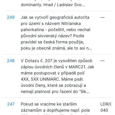
dominanty. Hrad / Ladislav Svo...
249
Jak se vytvoří geografická autorita
—
pro území s názvem Nitrianska
pahorkatina - počeštit, nebo nechat
původní slovenský název? Podle
pravidel se česká forma použije,
poku je obecně známá, ale to asi n...
248
V Dotazu č. 207 je vysvětlen způsob
—
zápisu úvodních členů v MARC21. Jak
máme postupovat v případě polí
4XX, 5XX UNIMARC. Máme psát
úvodní členy, které se zobrazují a
nemají platnost pro řazení do "šik...
247
Pokud se vracíme ke starším
LDR/05
záznamům a doplňujeme např. pole
040