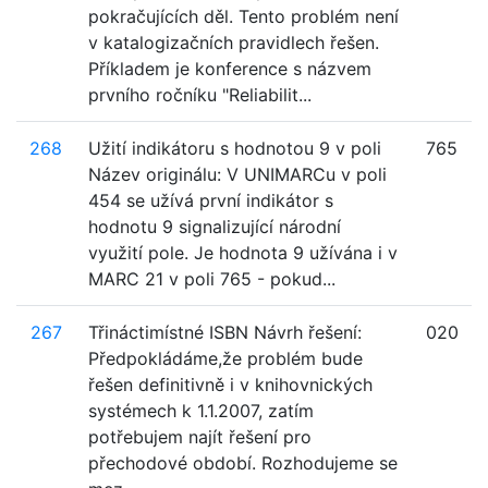
pokračujících děl. Tento problém není
v katalogizačních pravidlech řešen.
Příkladem je konference s názvem
prvního ročníku "Reliabilit...
268
Užití indikátoru s hodnotou 9 v poli
765
Název originálu: V UNIMARCu v poli
454 se užívá první indikátor s
hodnotu 9 signalizující národní
využití pole. Je hodnota 9 užívána i v
MARC 21 v poli 765 - pokud...
267
Třináctimístné ISBN Návrh řešení:
020
Předpokládáme,že problém bude
řešen definitivně i v knihovnických
systémech k 1.1.2007, zatím
potřebujem najít řešení pro
přechodové období. Rozhodujeme se