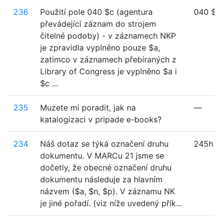
236
Použití pole 040 $c (agentura
040 $c
převádející záznam do strojem
čitelné podoby) - v záznamech NKP
je zpravidla vyplněno pouze $a,
zatimco v záznamech přebíraných z
Library of Congress je vyplněno $a i
$c ...
235
Muzete mi poradit, jak na
—
katalogizaci v pripade e-books?
234
Náš dotaz se týká označení druhu
245h
dokumentu. V MARCu 21 jsme se
dočetly, že obecné označení druhu
dokumentu následuje za hlavním
názvem ($a, $n, $p). V záznamu NK
je jiné pořadí. (viz níže uvedený přík...