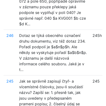
072 a pole 650, popřípadě opravíme
v záznamu pouze překlepy jaká
podpole se vyplňují v poli 040? Je
správné např. 040 $a KVG001 $b cze
$d K...
246
Dotaz se týká obecného označení
245h
druhu dokumentu, viz též dotaz 234.
Pořadí podpolí je $a$n$p$h. Ale
někdy se vyskytuje pořadí $a$b$n$p.
V záznamu je další názvová
informace celého souboru. Jaké je v
t...
245
Jak se správně zapisují čtyř- a
245
vícemístné číslovky, jsou-li součástí
názvu? Zapíší se: 1. přesně tak, jak
jsou uvedeny v předepsaném
prameni popisu; 2. číselný údaj se