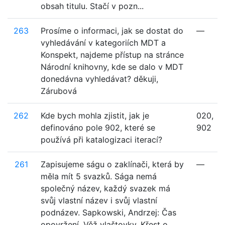
obsah titulu. Stačí v pozn...
263
Prosíme o informaci, jak se dostat do
—
vyhledávání v kategoriích MDT a
Konspekt, najdeme přístup na stránce
Národní knihovny, kde se dalo v MDT
donedávna vyhledávat? děkuji,
Zárubová
262
Kde bych mohla zjistit, jak je
020,
definováno pole 902, které se
902
používá při katalogizaci iterací?
261
Zapisujeme ságu o zaklínači, která by
—
měla mít 5 svazků. Sága nemá
společný název, každý svazek má
svůj vlastní název i svůj vlastní
podnázev. Sapkowski, Andrzej: Čas
opovržení, Věž vlaštovky, Křest o...