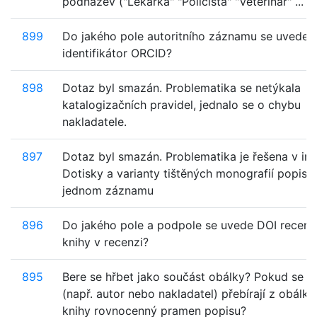
podnázev ("Lékařka" "Policista" "Veterinář" ...
899
Do jakého pole autoritního záznamu se uvede
identifikátor ORCID?
898
Dotaz byl smazán. Problematika se netýkala
katalogizačních pravidel, jednalo se o chybu
nakladatele.
897
Dotaz byl smazán. Problematika je řešena v ins
Dotisky a varianty tištěných monografií popis
jednom záznamu
896
Do jakého pole a podpole se uvede DOI recen
knihy v recenzi?
895
Bere se hřbet jako součást obálky? Pokud se ú
(např. autor nebo nakladatel) přebírají z obálky,
knihy rovnocenný pramen popisu?