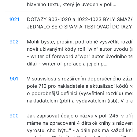
hlavního textu, který je uveden v poli...
1021
DOTAZY 903-1020 a 1022-1023 BYLY SMAZÁN
JEDNALO SE O SPAM A TESTOVACÍ DOTAZY
902
Mohli byste, prosím, podrobně vysvětlit rozdíl 
nově užívanými kódy rolí "win" autor úvodu (aut
- writer of foreword a"wpr" autor úvodního tex
díla) - writer of preface a jejich p...
901
V souvislosti s rozšířením doporučeného zázn
pole 710 pro nakladatele a aktualizací kódů rol
o podrobnější definici (vysvětlení rozdílu) mezi
nakladatelem (pbl) a vydavatelem (isb). V pra...
900
Jak zapisovat údaje o názvu v poli 245, v příp
máme na zpracování 4 dětské knihy s názvem 
vyrostu, chci být..." - a dále pak má každá kniha