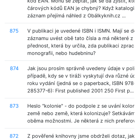
kód EAN. Mohu se zeptat, jak se dá zjistit, kte
čárových kódů EAN je chybný? Když katalogiz
záznam přejímá náhled z Obálkyknih.cz ...
875
V publikaci je uvedené ISBN i ISMN. Mají se do
záznamu uvést obě tato čísla a má některé z n
přednost, která by určila, zda publikaci zpraco
monografii, nebo hudebninu?
874
Jak jsou prosím správně uvedeny údaje v poli 
případě, kdy se v tiráži vyskytují dva různé úda
roku vydání (jedná se o paperback, ISBN 978-0
285377-6): First published 2001 250 First p...
873
Heslo "kolonie" - do podpole z se uvání kolon
země nebo země, která kolonizuje? Setkávám s
oběma možnostmi. Je některá z nich preferov
872
Z pověřené knihovny jsme obdrželi dotaz, jak