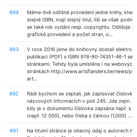
894
Máme dvě odlišná provedení jedné knihy, která
stejné ISBN, mají stejný titul, liší se však podnáz
se také rok vydání resp. copyrightu. Odlišuje s
grafické provedení a počet stran, o...
893
V roce 2016 jsme do knihovny dostali elektron
publikaci (PDF) s ISBN 978-90-74351-46-1 se 
stránkami. Tehdy byla umístěna i na webových
stránkách http://www.artsflanders.be/news/pe
art...
892
Rádi bychom se zeptali, jak zapisovat číslovky
názvových informacích v poli 245. Jde zejm. o 
kdy je v dokumentu číslovka zapsána např. s 
(např. 12 000), nebo třeba s čárkou (1,000) ...
891
Na titulní stránce je obecný údaj o autorech ty