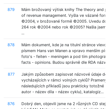
879
Mám brožovaný výtisk knihy The theory and pr
of revenue management. Vyšla ve vázané form
©2004, v brožované formě ©2005. Uvedu do 
264 rok ©2004 nebo rok ©2005? Našla jsem 
...
878
Mám dokument, kde je na titulní stránce vlevo 
písmem Hans van Manen a vpravo menším pí
foto's - feiten - meningen a pod tím photograp
facts - opinions. Budou správně dle RDA názvov
877
Jakým způsobem zapisovat názvové údaje děl
vycházejících v rámci volných cyklů? Prameny 
následujících příkladů jsou prakticky totožné (titu
autor - název díla - název cyklu), katalogiz...
876
Dobrý den, objevili jsme na 2 různých CD stejn