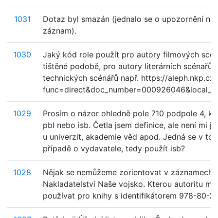
1031
Dotaz byl smazán (jednalo se o upozornění na
záznam).
1030
Jaký kód role použít pro autory filmových scén
tištěné podobě, pro autory literárních scénařů 
technických scénářů např. https://aleph.nkp.cz/
func=direct&doc_number=000926046&local_ba
1029
Prosím o názor ohledně pole 710 podpole 4, kó
pbl nebo isb. Četla jsem definice, ale není mi ja
u univerzit, akademie věd apod. Jedná se v to
případě o vydavatele, tedy použít isb?
1028
Nějak se nemůžeme zorientovat v záznamech a
Nakladatelství Naše vojsko. Kterou autoritu m
používat pro knihy s identifikátorem 978-80-2