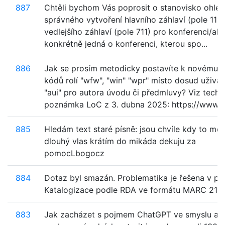
887
Chtěli bychom Vás poprosit o stanovisko ohle
správného vytvoření hlavního záhlaví (pole 111
vedlejšího záhlaví (pole 711) pro konferenci/akc
konkrétně jedná o konferenci, kterou spo...
886
Jak se prosím metodicky postavíte k novému p
kódů rolí "wfw", "win" "wpr" místo dosud uživa
"aui" pro autora úvodu či předmluvy? Viz techn
poznámka LoC z 3. dubna 2025: https://www.lo
885
Hledám text staré písně: jsou chvíle kdy to mó
dlouhý vlas krátím do mikáda dekuju za
pomocLbogocz
884
Dotaz byl smazán. Problematika je řešena v př
Katalogizace podle RDA ve formátu MARC 21.
883
Jak zacházet s pojmem ChatGPT ve smyslu aut