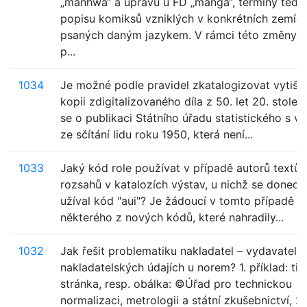
„manhwa“ a úpravu u FD „manga“, termíny teď s
popisu komiksů vzniklých v konkrétních zemích
psaných daným jazykem. V rámci této změny 
p...
1034
Je možné podle pravidel zkatalogizovat vytišt
kopii zdigitalizovaného díla z 50. let 20. stolet
se o publikaci Státního úřadu statistického s v
ze sčítání lidu roku 1950, která není...
1033
Jaký kód role používat v případě autorů textů 
rozsahů v katalozích výstav, u nichž se doned
užíval kód "aui"? Je žádoucí v tomto případě v
některého z nových kódů, které nahradily...
1032
Jak řešit problematiku nakladatel – vydavatel v
nakladatelských údajích u norem? 1. příklad: titu
stránka, resp. obálka: ©Úřad pro technickou
normalizaci, metrologii a státní zkušebnictví, 20