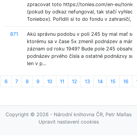
zpracovat toto https://tonies.com/en-eu/tonie
(pokud by odkaz nefungoval, tak stačí vyhleda
Toniebox). Pořídili si to do fondu v zahraničí, ale
871
Akú správnu podobu v poli 245 by mal mať seri
ktorému sa v čase 5x zmenil podnázev a mám
záznam od roku 1949? Bude pole 245 obsahov
podnázev prvého čísla a ostatné podnázvy sú
len v p...
6
7
8
9
10
11
12
13
14
15
16
Copyright © 2026 - Národní knihovna ČR, Petr Maňas
Upravit nastavení cookies