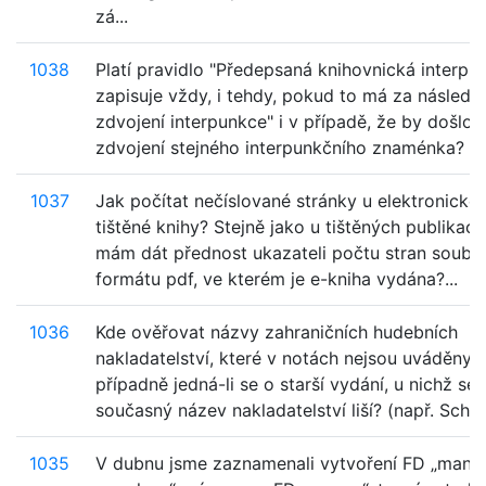
zá...
1038
Platí pravidlo "Předepsaná knihovnická interpu
zapisuje vždy, i tehdy, pokud to má za následe
zdvojení interpunkce" i v případě, že by došlo 
zdvojení stejného interpunkčního znaménka? Nap
1037
Jak počítat nečíslované stránky u elektronické
tištěné knihy? Stejně jako u tištěných publikací
mám dát přednost ukazateli počtu stran soubo
formátu pdf, ve kterém je e-kniha vydána?...
1036
Kde ověřovat názvy zahraničních hudebních
nakladatelství, které v notách nejsou uváděny 
případně jedná-li se o starší vydání, u nichž se
současný název nakladatelství liší? (např. Schott
1035
V dubnu jsme zaznamenali vytvoření FD „manh