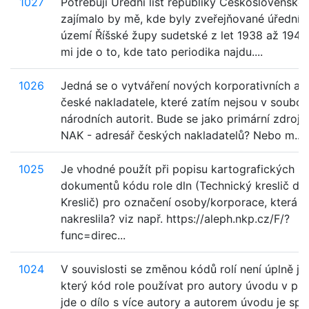
1027
Potřebuji Úřední list republiky Československé
zajímalo by mě, kde byly zveřejňované úřední 
území Říšské župy sudetské z let 1938 až 1945
mi jde o to, kde tato periodika najdu....
1026
Jedná se o vytváření nových korporativních aut
české nakladatele, které zatím nejsou v soubor
národních autorit. Bude se jako primární zdroj 
NAK - adresář českých nakladatelů? Nebo m...
1025
Je vhodné použít při popisu kartografických
dokumentů kódu role dln (Technický kreslič dří
Kreslič) pro označení osoby/korporace, která 
nakreslila? viz např. https://aleph.nkp.cz/F/?
func=direc...
1024
V souvislosti se změnou kódů rolí není úplně ja
který kód role používat pro autory úvodu v pří
jde o dílo s více autory a autorem úvodu je spo