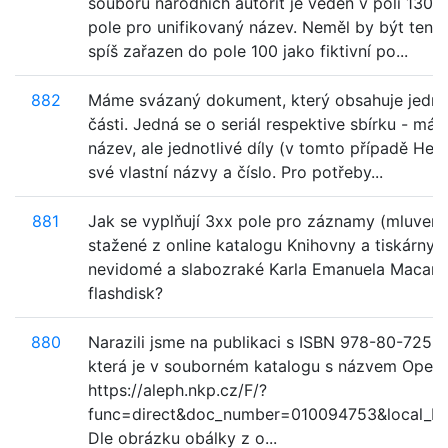
souboru národních autorit je veden v poli 130, 
pole pro unifikovaný název. Neměl by být tent
spíš zařazen do pole 100 jako fiktivní po...
882
Máme svázaný dokument, který obsahuje jedno
části. Jedná se o seriál respektive sbírku - má
název, ale jednotlivé díly (v tomto případě Heft
své vlastní názvy a číslo. Pro potřeby...
881
Jak se vyplňují 3xx pole pro záznamy (mluvené
stažené z online katalogu Knihovny a tiskárny 
nevidomé a slabozraké Karla Emanuela Macana
flashdisk?
880
Narazili jsme na publikaci s ISBN 978-80-7258
která je v souborném katalogu s názvem Opera 
https://aleph.nkp.cz/F/?
func=direct&doc_number=010094753&local_b
Dle obrázku obálky z o...