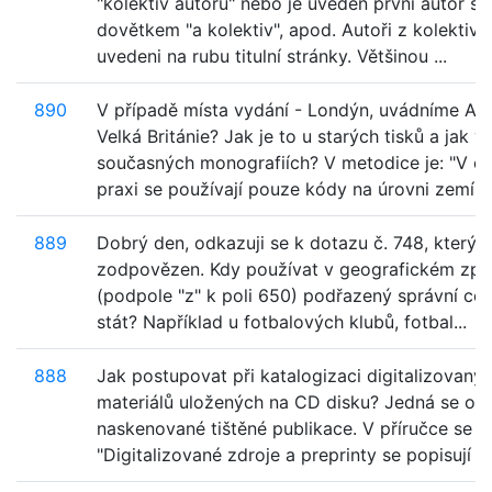
"kolektiv autorů" nebo je uveden první autor s
dovětkem "a kolektiv", apod. Autoři z kolektivu
uvedeni na rubu titulní stránky. Většinou ...
890
V případě místa vydání - Londýn, uvádníme An
Velká Británie? Jak je to u starých tisků a jak v
současných monografiích? V metodice je: "V č
praxi se používají pouze kódy na úrovni zemí, ..
889
Dobrý den, odkazuji se k dotazu č. 748, který 
zodpovězen. Kdy používat v geografickém zpř
(podpole "z" k poli 650) podřazený správní cel
stát? Například u fotbalových klubů, fotbal...
888
Jak postupovat při katalogizaci digitalizovaný
materiálů uložených na CD disku? Jedná se o
naskenované tištěné publikace. V příručce se uv
"Digitalizované zdroje a preprinty se popisují ja