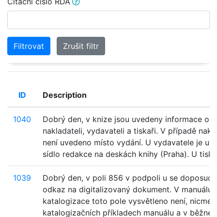
Citační číslo RDA
Filtrovat
Zrušit filtr
ID
Description
1040
Dobrý den, v knize jsou uvedeny informace o
nakladateli, vydavateli a tiskaři. V případě nakl
není uvedeno místo vydání. U vydavatele je uv
sídlo redakce na deskách knihy (Praha). U tiskař
1039
Dobrý den, v poli 856 v podpoli u se doposud 
odkaz na digitalizovaný dokument. V manuálu
katalogizace toto pole vysvětleno není, nicmén
katalogizačních příkladech manuálu a v běžné 