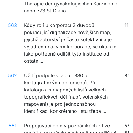
Therapie der gynäkologischen Karzinome
nebo 773 $t Die io...
563
Kódy rolí u korporací Z důvodů
110
pokračující digitalizace novějších map,
jejichž autorství je často kolektivní a je
vyjádřeno názvem korporace, se ukazuje
jako potřebné odlišit tyto instituce od
ostatní...
562
Užití podpole v v poli 830 u
83
kartografických dokumentů. Při
katalogizaci mapových listů velkých
topografických děl (např. vojenských
mapování) je pro jednoznačnou
identifikaci konkrétního listu třeba ...
561
Propojovací pole v poznámkách - Lze
561
použít u poznámkových polí pro odlišení
562