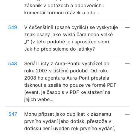
zákoník v dotazech a odpovědích :
komentář formou otázek a odp...
549
V čečenštině (psané cyrilicí) se vyskytuje
—
znak psaný jako svislá čára nebo velké
„I" (v této podobě je i uprostřed slov).
Jak ho přepisujeme do latinky?
548
Seriál Listy z Aura-Pontu vycházel do
—
roku 2007 v tištěné podobě. Od roku
2008 ho agentura Aura-Pont přestala
tisknout a zasílá ho pouze ve formě PDF
(event. je časopis v PDF ke stažení na
jejich webe...
547
Mohu připsat jako duplikát k záznamu
—
prvního vydání jeho dotisk, přestože v
dotisku není uveden rok prvního vydání,