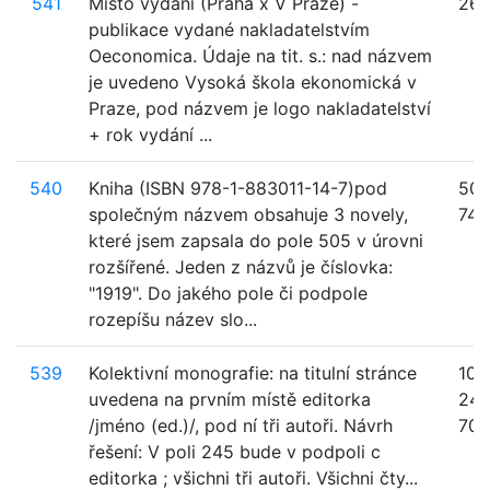
541
Místo vydání (Praha x V Praze) -
26
publikace vydané nakladatelstvím
Oeconomica. Údaje na tit. s.: nad názvem
je uvedeno Vysoká škola ekonomická v
Praze, pod názvem je logo nakladatelství
+ rok vydání ...
540
Kniha (ISBN 978-1-883011-14-7)pod
505
společným názvem obsahuje 3 novely,
740
které jsem zapsala do pole 505 v úrovni
rozšířené. Jeden z názvů je číslovka:
"1919". Do jakého pole či podpole
rozepíšu název slo...
539
Kolektivní monografie: na titulní stránce
100
uvedena na prvním místě editorka
245
/jméno (ed.)/, pod ní tři autoři. Návrh
700
řešení: V poli 245 bude v podpoli c
editorka ; všichni tři autoři. Všichni čty...