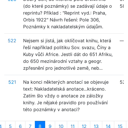
(do které poznámky) se zadávají údaje o
58
reprintu? Příklad : "Reprint vyd.: Praha,
Orbis 1922" Návrh řešení: Pole 306,
Poznámky k nakladatelským údajům.
522
Nejsem si jistá, jak oklíčovat knihu, která
—
řeší například politiku Sov. svazu, Číny a
Kuby vůči Africe. Jestli dát do 651 Afriku,
do 650 mezinárodní vztahy a geogr.
zpřesnění pro jednotlivé země, neb...
521
Na konci některých anotací se objevuje
52
text: Nakladatelská anotace...kráceno.
Zatím šlo vždy o anotace ze záložky
knihy. Je nějaké pravidlo pro používání
této poznámky v anotaci?
4
5
6
7
8
9
10
11
12
13
14
15