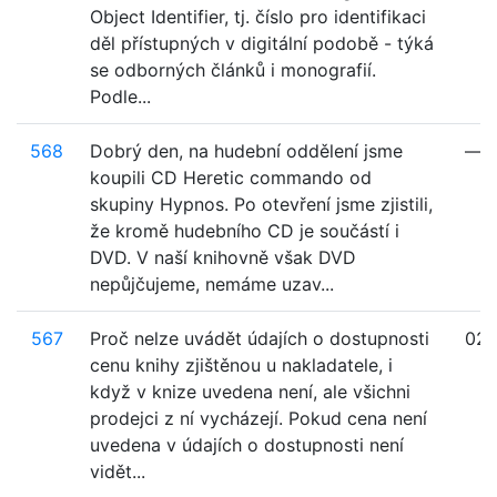
Object Identifier, tj. číslo pro identifikaci
děl přístupných v digitální podobě - týká
se odborných článků i monografií.
Podle...
568
Dobrý den, na hudební oddělení jsme
—
koupili CD Heretic commando od
skupiny Hypnos. Po otevření jsme zjistili,
že kromě hudebního CD je součástí i
DVD. V naší knihovně však DVD
nepůjčujeme, nemáme uzav...
567
Proč nelze uvádět údajích o dostupnosti
02
cenu knihy zjištěnou u nakladatele, i
když v knize uvedena není, ale všichni
prodejci z ní vycházejí. Pokud cena není
uvedena v údajích o dostupnosti není
vidět...