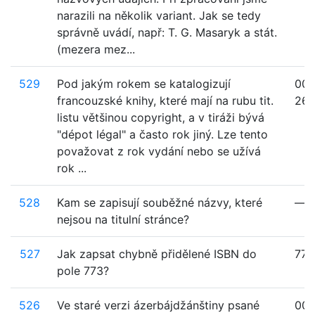
narazili na několik variant. Jak se tedy
správně uvádí, např: T. G. Masaryk a stát.
(mezera mez...
529
Pod jakým rokem se katalogizují
008
francouzské knihy, které mají na rubu tit.
26
listu většinou copyright, a v tiráži bývá
"dépot légal" a často rok jiný. Lze tento
považovat z rok vydání nebo se užívá
rok ...
528
Kam se zapisují souběžné názvy, které
—
nejsou na titulní stránce?
527
Jak zapsat chybně přidělené ISBN do
773
pole 773?
526
Ve staré verzi ázerbájdžánštiny psané
008