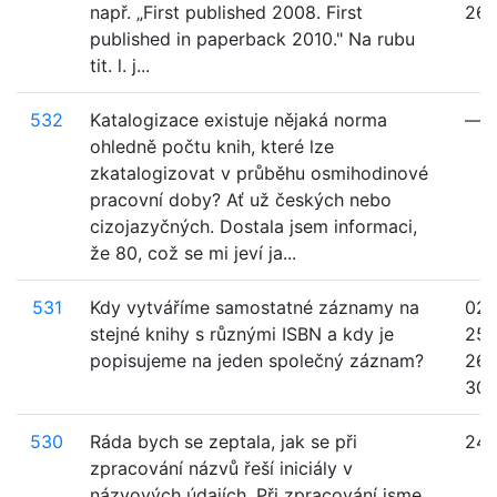
např. „First published 2008. First
26
published in paperback 2010." Na rubu
tit. l. j...
532
Katalogizace existuje nějaká norma
—
ohledně počtu knih, které lze
zkatalogizovat v průběhu osmihodinové
pracovní doby? Ať už českých nebo
cizojazyčných. Dostala jsem informaci,
že 80, což se mi jeví ja...
531
Kdy vytváříme samostatné záznamy na
020
stejné knihy s různými ISBN a kdy je
250
popisujeme na jeden společný záznam?
260
300,
530
Ráda bych se zeptala, jak se při
24
zpracování názvů řeší iniciály v
názvových údajích. Při zpracování jsme