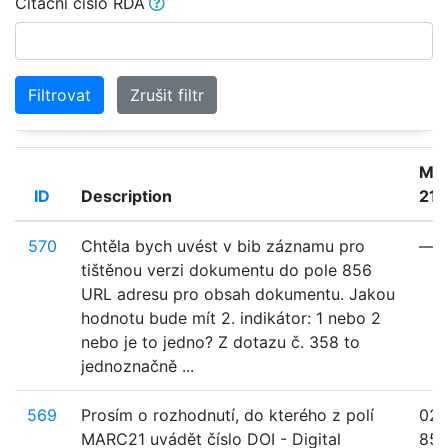
Citační číslo RDA
Filtrovat
Zrušit filtr
MA
ID
Description
21
570
Chtěla bych uvést v bib záznamu pro
—
tištěnou verzi dokumentu do pole 856
URL adresu pro obsah dokumentu. Jakou
hodnotu bude mít 2. indikátor: 1 nebo 2
nebo je to jedno? Z dotazu č. 358 to
jednoznačně ...
569
Prosím o rozhodnutí, do kterého z polí
024
MARC21 uvádět číslo DOI - Digital
85