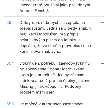
jméno, které používal jako pseudonym
Antonín Fencl. S...
555
Dobrý den, ráda bych se zeptala na
—
přepis ruštiny. Jedná se o tvrdý znak, v
publikaci Doporučení pro přepis
nelatinkových písem do latinky je
napsáno, že ve starém pravopise se na
konci slova znak vyn...
554
Dobrý den, potřebuji zaevidovat knihu
—
od spisovatele Egona Hostovského,
která je v arabštině. Jediný záznam
latinkou a tudíž pro mě čitelný je slovo
Missing, jinak vůbec nic. Podobný
problém mám s jeh...
553
Je možné v autoritních záznamech
—