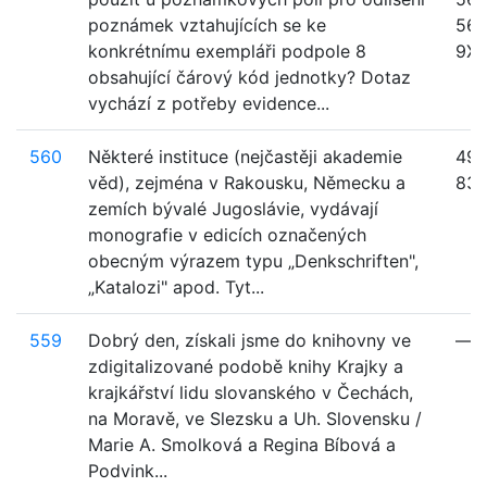
poznámek vztahujících se ke
563
konkrétnímu exempláři podpole 8
9XX,
obsahující čárový kód jednotky? Dotaz
vychází z potřeby evidence...
560
Některé instituce (nejčastěji akademie
490
věd), zejména v Rakousku, Německu a
83
zemích bývalé Jugoslávie, vydávají
monografie v edicích označených
obecným výrazem typu „Denkschriften",
„Katalozi" apod. Tyt...
559
Dobrý den, získali jsme do knihovny ve
—
zdigitalizované podobě knihy Krajky a
krajkářství lidu slovanského v Čechách,
na Moravě, ve Slezsku a Uh. Slovensku /
Marie A. Smolková a Regina Bíbová a
Podvink...