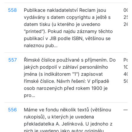
558
Publikace nakladatelství Reclam jsou
008
vydávány s datem copyrightu a ještě s
250
datem tisku (u kterého je uvedeno
26
"printed"). Pokud najdu záznamy těchto
publikací v JIB podle ISBN, většinou se
naleznou pub...
557
Řimské číslice používané s příjmením. Do
Pol
jakých podpolí v záhlaví personálního
100
jména (s indikátorem "1") zapisovat
400
římské číslice. Návrh řešení: V případě
500,
osob narozených před rokem 1900 je
pro...
556
Máme ve fondu několik textů (většinou
—
rukopisů), u kterých je uvedena
překladatelka A. Jelínková. U jednoho z
nich je uvedeno jako autor originálu