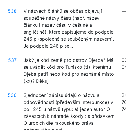
538
V názvech článků se občas objevují
—
souběžné názvy částí (např. název
článku i název části v češtině a
angličtině), které zapisujeme do podpole
246 p (společně se souběžným názvem).
Je podpole 246 p se...
537
Jaký je kód země pro ostrov Djerba? Má
008
se uvádět kód pro Tunisko (ti), kterému
04
Djeba patří nebo kód pro neznámé místo
(xx)? Děkuji
536
Sjednocení zápisu údajů o názvu a
245
odpovědnosti (především interpunkce) v
700
poli 245 u názvů typu: a) jeden autor O
740
závazcích k náhradě škody : s přídavkem
O úrocích dle rakouského práva