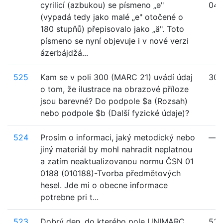
cyrilicí (azbukou) se písmeno „ə"
041
(vypadá tedy jako malé „e" otočené o
180 stupňů) přepisovalo jako „ä". Toto
písmeno se nyní objevuje i v nové verzi
ázerbájdžá...
525
Kam se v poli 300 (MARC 21) uvádí údaj
30
o tom, že ilustrace na obrazové příloze
jsou barevné? Do podpole $a (Rozsah)
nebo podpole $b (Další fyzické údaje)?
524
Prosím o informaci, jaký metodický nebo
—
jiný materiál by mohl nahradit neplatnou
a zatím neaktualizovanou normu ČSN 01
0188 (010188)-Tvorba předmětových
hesel. Jde mi o obecne informace
potrebne pri t...
523
Dobrý den, do kterého pole UNIMARC
534