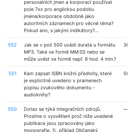
personalních jmen a korporací používat
pole 7xx pro anglickou podobu
jména/korporace obdobně jako
autoritních záznamech pro věcné téma?
Pokud ano, s jakými indikátory?...
552
Jak se v poli 500 uvádí durata u formátu
30
MP3. Také ve formě MM:SS nebo se
může uvést ve formě např. 8 hod. 4 min.?
551
Kam zapsat ISBN knižní předlohy, které
500
je explicitně uvedeno v pramenech
popisu zvukového dokumentu -
audioknihy?
550
Dotaz se týká integračních zdrojů.
—
Prosíme o vysvětlení proč níže uvedené
publikace jsou zpracovány jako
monografie. 1\. příklad Občanský