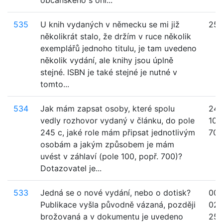
občanského s ohl...
535
U knih vydaných v německu se mi již
25
několikrát stalo, že držím v ruce několik
exemplářů jednoho titulu, je tam uvedeno
několik vydání, ale knihy jsou úplně
stejné. ISBN je také stejné je nutné v
tomto...
534
Jak mám zapsat osoby, které spolu
245
vedly rozhovor vydaný v článku, do pole
100
245 c, jaké role mám připsat jednotlivým
700
osobám a jakým způsobem je mám
uvést v záhlaví (pole 100, popř. 700)?
Dotazovatel je...
533
Jedná se o nové vydání, nebo o dotisk?
008
Publikace vyšla původně vázaná, později
020
brožovaná a v dokumentu je uvedeno
250