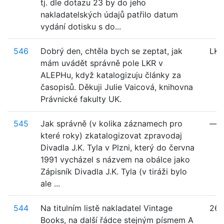
tj. dle dotazu 23 by do jeho
nakladatelských údajů patřilo datum
vydání dotisku s do...
546
Dobrý den, chtěla bych se zeptat, jak
LKR
mám uvádět správně pole LKR v
ALEPHu, když katalogizuju články za
časopisů. Děkuji Julie Vaicová, knihovna
Právnické fakulty UK.
545
Jak správně (v kolika záznamech pro
—
které roky) zkatalogizovat zpravodaj
Divadla J.K. Tyla v Plzni, který do června
1991 vycházel s názvem na obálce jako
Zápisník Divadla J.K. Tyla (v tiráži bylo
ale ...
544
Na titulním listě nakladatel Vintage
26
Books, na další řádce stejným písmem A