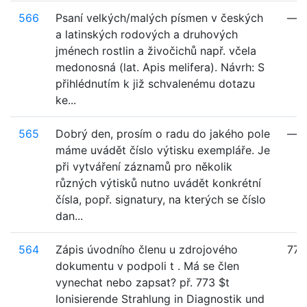
566
Psaní velkých/malých písmen v českých
—
a latinských rodových a druhových
jménech rostlin a živočichů např. včela
medonosná (lat. Apis melifera). Návrh: S
přihlédnutím k již schvalenému dotazu
ke...
565
Dobrý den, prosím o radu do jakého pole
—
máme uvádět číslo výtisku exempláře. Je
při vytváření záznamů pro několik
různých výtisků nutno uvádět konkrétní
čísla, popř. signatury, na kterých se číslo
dan...
564
Zápis úvodního členu u zdrojového
773
dokumentu v podpoli t . Má se člen
vynechat nebo zapsat? př. 773 $t
Ionisierende Strahlung in Diagnostik und