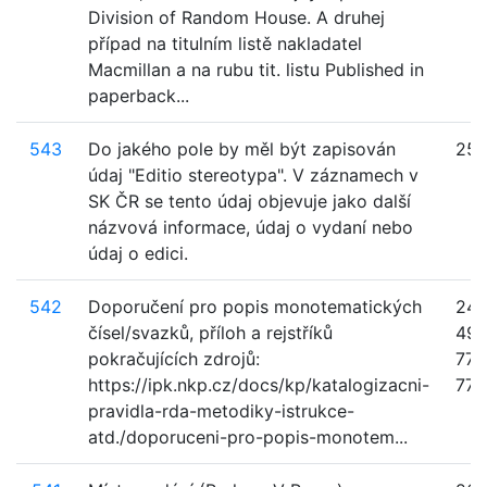
Division of Random House. A druhej
případ na titulním listě nakladatel
Macmillan a na rubu tit. listu Published in
paperback...
543
Do jakého pole by měl být zapisován
25
údaj "Editio stereotypa". V záznamech v
SK ČR se tento údaj objevuje jako další
názvová informace, údaj o vydaní nebo
údaj o edici.
542
Doporučení pro popis monotematických
245
čísel/svazků, příloh a rejstříků
490
pokračujících zdrojů:
770
https://ipk.nkp.cz/docs/kp/katalogizacni-
772,
pravidla-rda-metodiky-istrukce-
atd./doporuceni-pro-popis-monotem...