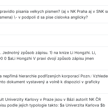
u pravidlo pisania velkych pismen? (aj v NK Praha aj v SNK s
ismena) \- v podpoli d sa pise cislovka anglicky?
 Jednotný způsob zápisu. 1) na knize Li Hongzhi. Li,
0 0 $aLi Hongzhi V praxi dvojí způsob zápisu jmen
 a nepřímá hierarchie podřízených korporací Pozn.: Vzhled
tento dokument vystavený a volně k dispozici v graficky
ult Univerzity Karlovy v Praze jsou v Bázi autorit NK ČR
u podle jejich typologie takto: $a Univerzita Karlova $b