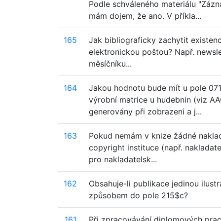
Podle schváleného materiálu "Záz
mám dojem, že ano. V příkla...
165
Jak bibliograficky zachytit existen
elektronickou poštou? Např. newsle
měsíčníku...
164
Jakou hodnotu bude mít u pole 071 p
výrobní matrice u hudebnin (viz A
generovány při zobrazeni a j...
163
Pokud nemám v knize žádné nakladate
copyright instituce (např. naklada
pro nakladatelsk...
162
Obsahuje-li publikace jedinou ilustra
způsobem do pole 215$c?
161
Při zpracovávání diplomových prac