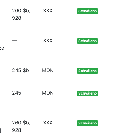
260 $b,
XXX
Schváleno
928
—
XXX
Schváleno
že
245 $b
MON
Schváleno
245
MON
Schváleno
260 $b,
XXX
Schváleno
j
928