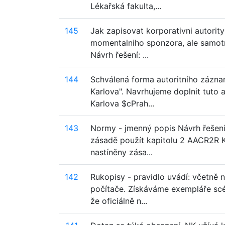
Lékařská fakulta,...
145
Jak zapisovat korporativni autority
momentalniho sponzora, ale samotny
Návrh řešení: ...
144
Schválená forma autoritního záznam
Karlova". Navrhujeme doplnit tuto a
Karlova $cPrah...
143
Normy - jmenný popis Návrh řešení
zásadě použít kapitolu 2 AACR2R Kni
nastíněny zása...
142
Rukopisy - pravidlo uvádí: včetně 
počítače. Získáváme exempláře scén
že oficiálně n...