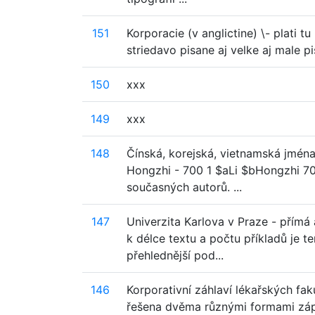
151
Korporacie (v anglictine) \- plati t
striedavo pisane aj velke aj male p
150
xxx
149
xxx
148
Čínská, korejská, vietnamská jména.
Hongzhi - 700 1 $aLi $bHongzhi 70
současných autorů. ...
147
Univerzita Karlova v Praze - přímá
k délce textu a počtu příkladů je 
přehlednější pod...
146
Korporativní záhlaví lékařských fak
řešena dvěma různými formami zápis