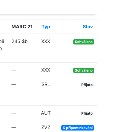
MARC 21
Typ
Stav
ii
245 $b
XXX
Schváleno
o
—
XXX
Schváleno
—
SRL
Přijato
—
AUT
Přijato
—
ZVZ
K připomínkování