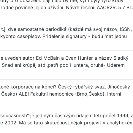
kódy pro obsazení. Zajímalo by mě, kým byly tyto kódy
rodně povinné jejich užívání. Návrh řešení: AACR2R: 5.7 B1:
 t.j. dve samostatné periodiká (každé má svoj názov, ISSN,
akychto casopisov. Pridelenie signatury - budu mat jednu
tě je uveden autor Ed McBain a Evan Hunter a název Sladký
 - Snad ani krůpěj atd.,patří pod Huntera, druhá- Úderem
ízené korporace na konci? Český rybářský svaz. Jihočeský
Česko) ALE! Fakultní nemocnice (Brno,Česko). Interní
 současnosti" je jediným časovým údajem letopočet 1999, a
ce 2002. Má se tato skutečnost nějak projevit v analytické