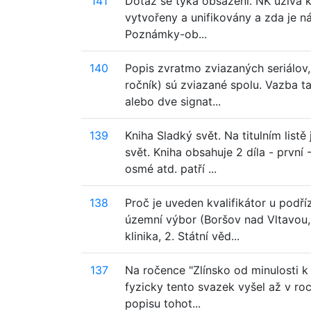
141
Dotaz se týká obsazení. NK užívá 
vytvořeny a unifikovány a zda je ná
Poznámky-ob...
140
Popis zvratmo zviazaných seriálov,
ročník) sú zviazané spolu. Vazba t
alebo dve signat...
139
Kniha Sladký svět. Na titulním lis
svět. Kniha obsahuje 2 díla - první
osmé atd. patří ...
138
Proč je uveden kvalifikátor u podř
územní výbor (Boršov nad Vltavou, 
klinika, 2. Státní věd...
137
Na ročence "Zlínsko od minulosti k
fyzicky tento svazek vyšel až v ro
popisu tohot...