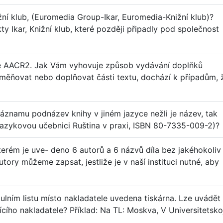
ižní klub, (Euromedia Group-Ikar, Euromedia-Knižní klub)?
y Ikar, Knižní klub, které později připadly pod společnost
e AACR2. Jak Vám vyhovuje způsob vydávání doplňků
měňovat nebo doplňovat části textu, dochází k případům, 
áznamu podnázev knihy v jiném jazyce nežli je název, tak
 jazykovou učebnici Ruština v praxi, ISBN 80-7335-009-2)?
 kterém je uve- deno 6 autorů a 6 názvů díla bez jakéhokoliv
utory můžeme zapsat, jestliže je v naší instituci nutné, aby
lním listu místo nakladatele uvedena tiskárna. Lze uvádět
jícího nakladatele? Příklad: Na TL: Moskva, V Universitetsko