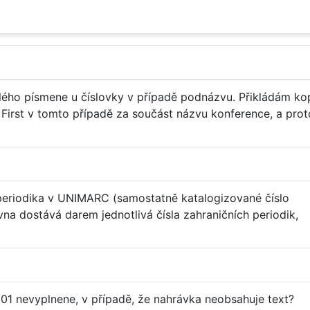
lého písmene u číslovky v případě podnázvu. Přikládám kop
First v tomto případě za součást názvu konference, a prot
a periodika v UNIMARC (samostatně katalogizované číslo
ovna dostává darem jednotlivá čísla zahraničních periodik,
1 nevyplnene, v případě, že nahrávka neobsahuje text?