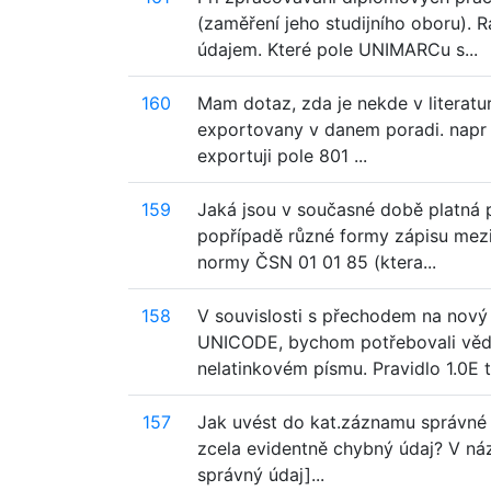
(zaměření jeho studijního oboru).
údajem. Které pole UNIMARCu s...
160
Mam dotaz, zda je nekde v literatu
exportovany v danem poradi. napr p
exportuji pole 801 ...
159
Jaká jsou v současné době platná p
popřípadě různé formy zápisu mez
normy ČSN 01 01 85 (ktera...
158
V souvislosti s přechodem na nový
UNICODE, bychom potřebovali vědě
nelatinkovém písmu. Pravidlo 1.0E to
157
Jak uvést do kat.záznamu správné mí
zcela evidentně chybný údaj? V náz
správný údaj]...