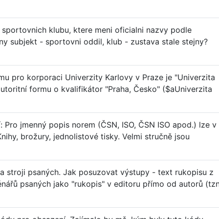
 sportovnich klubu, ktere meni oficialni nazvy podle
 subjekt - sportovni oddil, klub - zustava stale stejny?
u pro korporaci Univerzity Karlovy v Praze je "Univerzita
utoritní formu o kvalifikátor "Praha, Česko" ($aUniverzita
: Pro jmenný popis norem (ČSN, ISO, ČSN ISO apod.) lze v
hy, brožury, jednolistové tisky. Velmi stručně jsou
na stroji psaných. Jak posuzovat výstupy - text rukopisu z
ářů psaných jako "rukopis" v editoru přímo od autorů (tzn