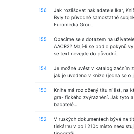
156
Jak rozlišovat nakladatele Ikar, Kn
Byly to původně samostatné subjekt
Euromedia Grou...
155
Obacíme se s dotazem na uživatel
AACR2? Mají-li se podle pokynů vy
se text nevejde do původní...
154
Je možné uvést v katalogizačním z
jak je uvedeno v knize (jedná se o
153
Kniha má rozložený titulní list, na
gra- fického zvýraznění. Jak tyto a
badatelé...
152
V ruských dokumentech bývá na titu
tiskárnu v poli 210c místo neexistu
tipografii ...