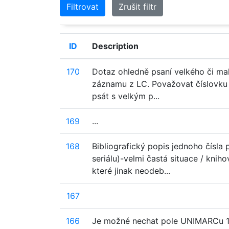
Filtrovat
Zrušit filtr
ID
Description
170
Dotaz ohledně psaní velkého či ma
záznamu z LC. Považovat číslovku 
psát s velkým p...
169
...
168
Bibliografický popis jednoho čísl
seriálu)-velmi častá situace / knih
které jinak neodeb...
167
166
Je možné nechat pole UNIMARCu 10