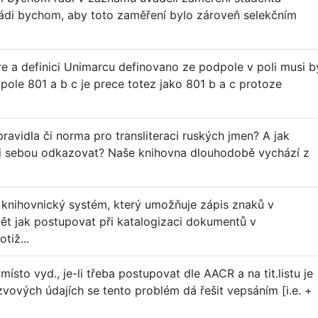
 Rádi bychom, aby toto zaměření bylo zároveň selekčním
re a definici Unimarcu definovano ze podpole v poli musi b
ole 801 a b c je prece totez jako 801 b a c protoze
ravidla či norma pro transliteraci ruských jmen? A jak
i sebou odkazovat? Naše knihovna dlouhodobě vychází z
 knihovnický systém, který umožňuje zápis znaků v
t jak postupovat při katalogizaci dokumentů v
tiž...
sto vyd., je-li třeba postupovat dle AACR a na tit.listu je
vových údajích se tento problém dá řešit vepsáním [i.e. +