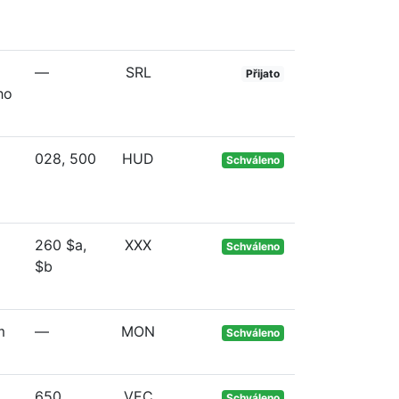
—
SRL
Přijato
ho
028, 500
HUD
Schváleno
260 $a,
XXX
Schváleno
$b
m
—
MON
Schváleno
650
VEC
Schváleno