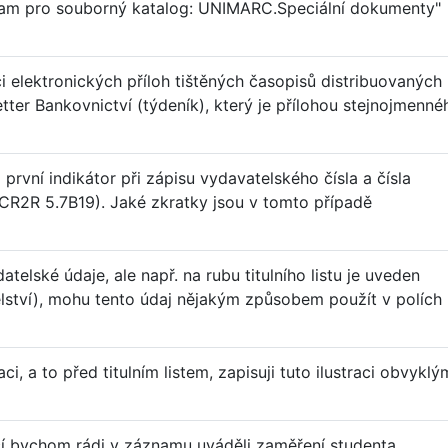
nam pro souborný katalog: UNIMARC.Speciální dokumenty"
ci elektronických příloh tištěných časopisů distribuovaných
tter Bankovnictví (týdeník), který je přílohou stejnojmenné
rvní indikátor při zápisu vydavatelského čísla a čísla
ACR2R 5.7B19). Jaké zkratky jsou v tomto případě
lské údaje, ale např. na rubu titulního listu je uveden
telství), mohu tento údaj nějakým způsobem použít v polích
ci, a to před titulním listem, zapisuji tuto ilustraci obvyklý
í bychom rádi v záznamu uváděli zaměření studenta